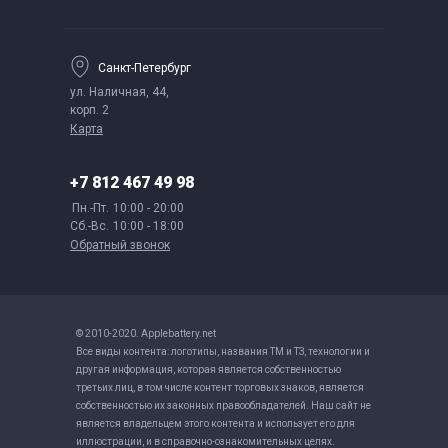
Санкт-Петербург
ул. Наличная, 44,
корп. 2
Карта
+7 812 467 49 98
Пн.-Пт.
10:00 - 20:00
Сб.-Вс.
10:00 - 18:00
Обратный звонок
© 2010-2020. Applebattery.net
Все виды контента: логотипы, названия ТМ и ТЗ, технологии и
другая информация, которая является собственностью
третьих лиц, в том числе контент торговых знаков, является
собственностью их законных правообладателей. Наш сайт не
является владельцем этого контента и использует его для
иллюстрации, и в справочно-ознакомительных целях.