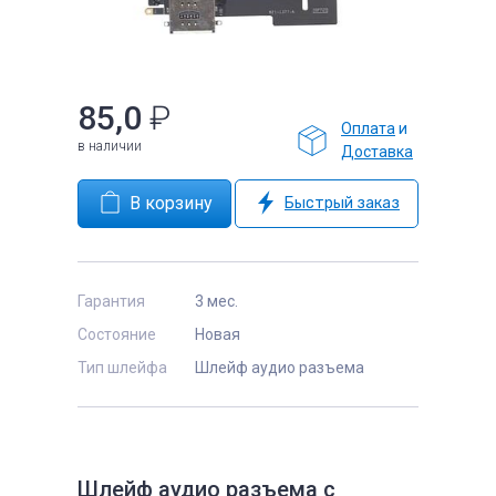
85,0
₽
Оплата
и
е
в наличии
Доставка
Быстрый заказ
Гарантия
3 мес.
Состояние
Новая
Тип шлейфа
Шлейф аудио разъема
Шлейф аудио разъема с