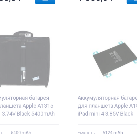
муляторная батарея
Аккумуляторная батар
ланшета Apple A1315
для планшета Apple A1
1 3.74V Black 5400mAh
iPad mini 4 3.85V Black
5124mAh OEM
ть
5400 mAh
Емкость
5124 mAh