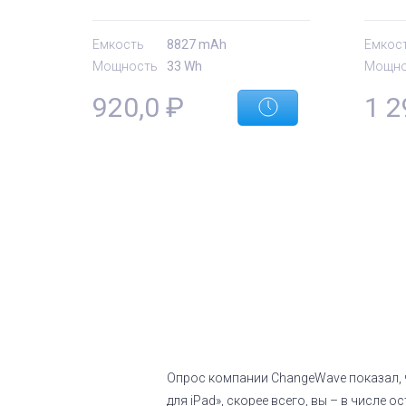
Orig
Емкость
8827 mAh
Емкос
Мощность
33 Wh
Мощно
920,0
₽
1 2
Опрос компании ChangeWave показал, 
для iPad», скорее всего, вы – в числе