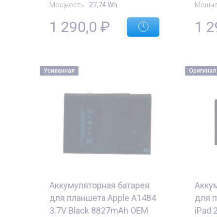
Мощность
27,74 Wh
Мощно
1 290,0
₽
1 2
Усиленная
Оригинал
Аккумуляторная батарея
Акку
для планшета Apple A1484
для п
3.7V Black 8827mAh OEM
iPad 