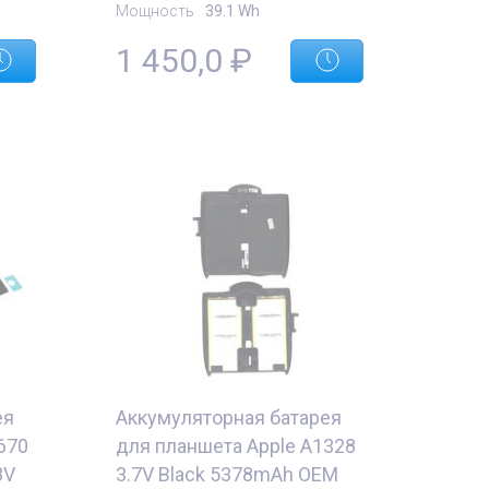
Мощность
39.1 Wh
1 450,0
₽
ея
Аккумуляторная батарея
670
для планшета Apple A1328
8V
3.7V Black 5378mAh OEM