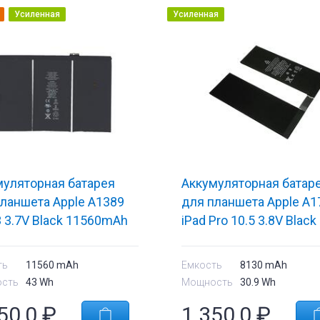
Усиленная
Усиленная
муляторная батарея
Аккумуляторная батар
ланшета Apple A1389
для планшета Apple A1
3 3.7V Black 11560mAh
iPad Pro 10.5 3.8V Black
8130mAh OEM
ть
11560 mAh
Емкость
8130 mAh
сть
43 Wh
Мощность
30.9 Wh
е
Комплектующие
50,0
₽
1 350,0
₽