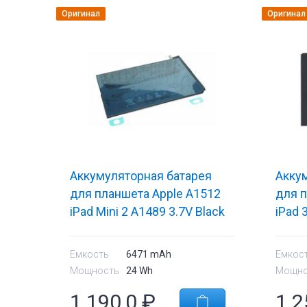
Оригинал
Оригинал
Аккумуляторная батарея
Акку
для планшета Apple A1512
для п
iPad Mini 2 A1489 3.7V Black
iPad 
6471mAh Orig
Orig
Емкость
6471 mAh
Емкос
Мощность
24 Wh
Мощно
тующие
Комплектующи
1 190,0
₽
1 2