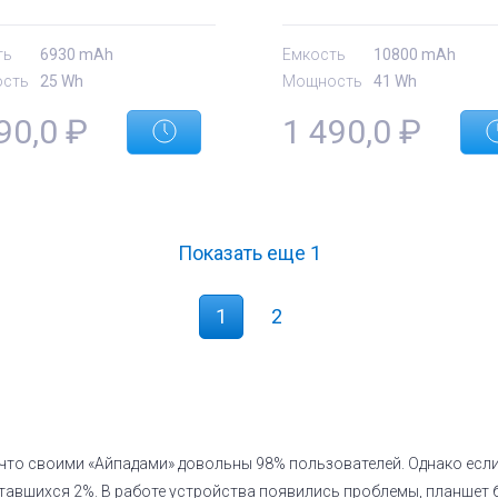
Black 10800mAh Orig
ть
6930 mAh
Емкость
10800 mAh
сть
25 Wh
Мощность
41 Wh
90,0
₽
1 490,0
₽
Показать еще
1
1
2
что своими «Айпадами» довольны 98% пользователей. Однако если
 оставшихся 2%. В работе устройства появились проблемы, планшет