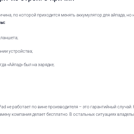
ичина, по которой приходится менять аккумулятор для айпада, но 
ры:
планшета;
нии устройства;
гда «Айпад» был на зарядке;
Pad не работает по вине производителя – это гарантийный случай.
амену компания делает бесплатно. В остальных ситуациях владель