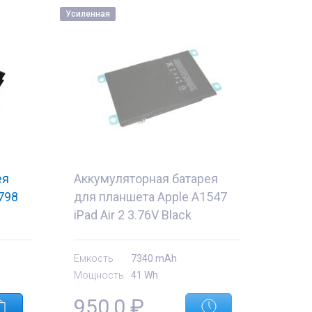
Усиленная
ея
Аккумуляторная батарея
798
для планшета Apple A1547
iPad Air 2 3.76V Black
7340mAh OEM
Емкость
7340 mAh
Мощность
41 Wh
950,0
₽