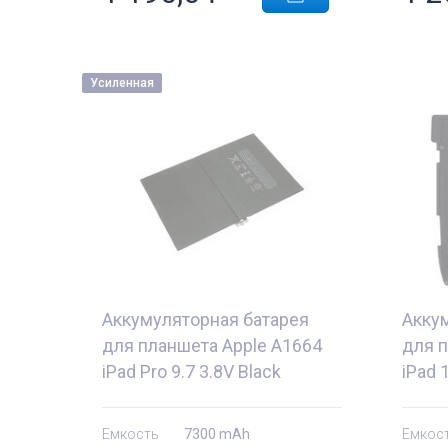
Усиленная
Аккумуляторная батарея
Акку
для планшета Apple A1664
для п
iPad Pro 9.7 3.8V Black
iPad 
7300mAh OEM
OEM
Емкость
7300 mAh
Емкос