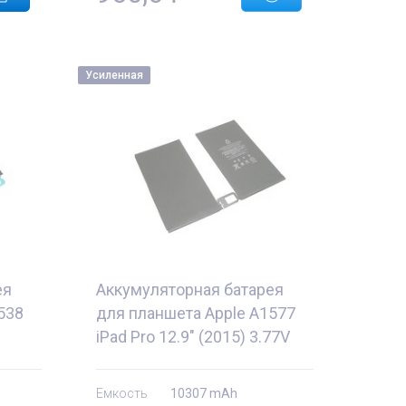
Усиленная
ея
Аккумуляторная батарея
538
для планшета Apple A1577
iPad Pro 12.9" (2015) 3.77V
Black 10307mAh OEM
Емкость
10307 mAh