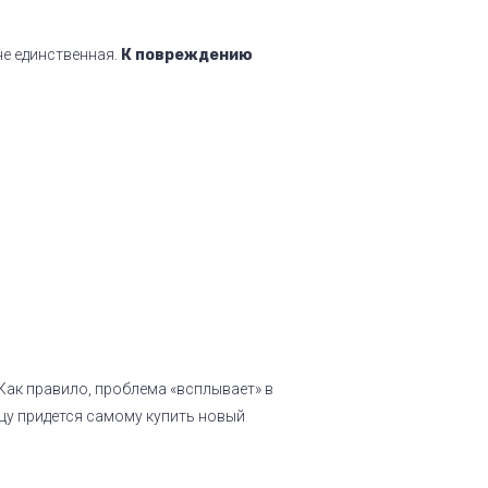
не единственная.
К повреждению
 Как правило, проблема «всплывает» в
цу придется самому купить новый