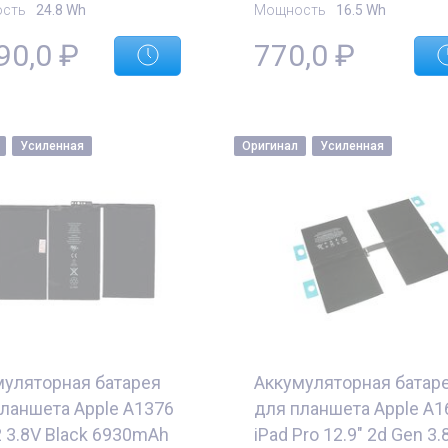
сть
24.8 Wh
Мощность
16.5 Wh
90,0
₽
770,0
₽
Усиленная
Оригинал
Усиленная
муляторная батарея
Аккумуляторная батар
ланшета Apple A1376
для планшета Apple A1
2 3.8V Black 6930mAh
iPad Pro 12.9" 2d Gen 3.