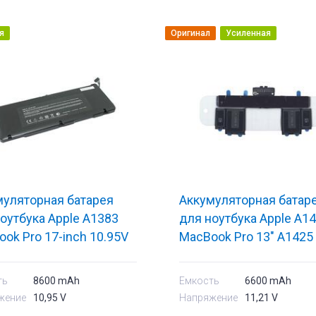
я
Оригинал
Усиленная
муляторная батарея
Аккумуляторная батар
оутбука Apple A1383
для ноутбука Apple A1
ok Pro 17-inch 10.95V
MacBook Pro 13" A1425
k 8600mAh OEM
(2012) 11.21V Black 6
Orig
ть
8600 mAh
Емкость
6600 mAh
жение
10,95 V
Напряжение
11,21 V