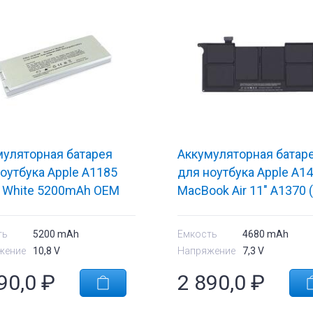
муляторная батарея
Аккумуляторная батар
оутбука Apple A1185
для ноутбука Apple A1
V White 5200mAh OEM
MacBook Air 11" A1370 
7.3V Black 4680mAh Ori
ть
5200 mAh
Емкость
4680 mAh
жение
10,8 V
Напряжение
7,3 V
90,0
₽
2 890,0
₽
е
Комплектующие