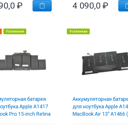
90,0
₽
4 090,0
₽
Усиленная
Усиленная
муляторная батарея
Аккумуляторная батар
оутбука Apple A1417
для ноутбука Apple A1
ok Pro 15-inch Retina
MacBook Air 13" A1466 
 10.95V Black 8460mAh
7.4V Black 7200mAh O