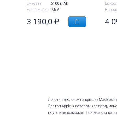
Orig
Емкость
5100 mAh
Емкос
Напряжение
7,6 V
Напря
3 190,0
₽
4 0
Логотип «яблоко» на крышке MacBook г
Лэптоп Apple, в котором все продуман
ноутом невозможно. Похоже, «виновата