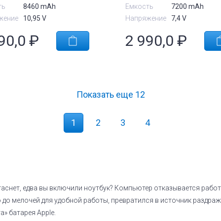
ть
8460 mAh
Емкость
7200 mAh
жение
10,95 V
Напряжение
7,4 V
90,0
₽
2 990,0
₽
Показать еще
12
1
2
3
4
аснет, едва вы включили ноутбук? Компьютер отказывается работ
о до мелочей для удобной работы, превратился в источник раздр
» батарея Apple.