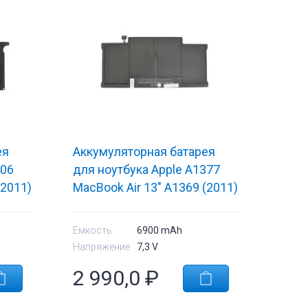
ея
Аккумуляторная батарея
406
для ноутбука Apple A1377
(2011)
MacBook Air 13" A1369 (2011)
g
7.3V Black 6900mAh Orig
Емкость
6900 mAh
Напряжение
7,3 V
2 990,0
₽