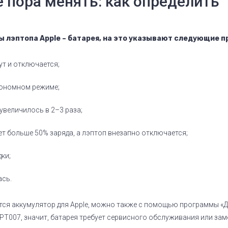
 пора менять: как определить
 лэптопа Apple – батарея, на это указывают следующие п
ут и отключается;
тономном режиме;
увеличилось в 2–3 раза;
т больше 50% заряда, а лэптоп внезапно отключается;
ки;
ась.
тся аккумулятор для Apple, можно также с помощью программы «Ди
PT007, значит, батарея требует сервисного обслуживания или зам