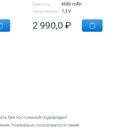
Емкость
4680 mAh
Напряжение
7,3 V
2 990,0
₽
ать без постоянной подзарядки?
ажения. Нормально пользоваться таким