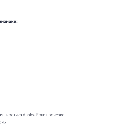
ризнаки:
агностика Apple». Если проверка
ены.