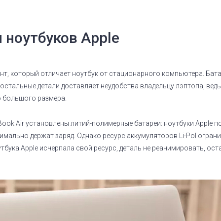
 ноутбуков Apple
нт, который отличает ноутбук от стационарного компьютера. Бат
остальные детали доставляет неудобства владельцу лэптопа, ведь
ко большого размера.
ook Air установлены литий-полимерные батареи: ноутбуки Apple по
мально держат заряд. Однако ресурс аккумуляторов Li-Pol огран
утбука Apple исчерпала свой ресурс, деталь не реанимировать, о