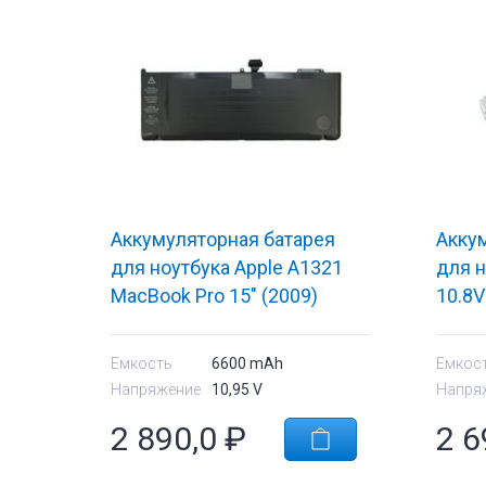
Аккумуляторная батарея
Акку
для ноутбука Apple A1321
для н
MacBook Pro 15" (2009)
10.8
10.95V Black 6600mAh OEM
Емкость
6600 mAh
Емкос
Напряжение
10,95 V
Напря
2 890,0
₽
2 6
тующие
Комплектующи