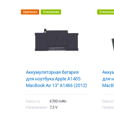
Оригинал
Усиленная
Усиленна
Аккумуляторная батарея
Акку
для ноутбука Apple A1405
для н
MacBook Air 13" A1466 (2012)
MacBo
7.3V Black 6700mAh OEM
Blac
Емкость
6700 mAh
Емкос
Напряжение
7,3 V
Напря