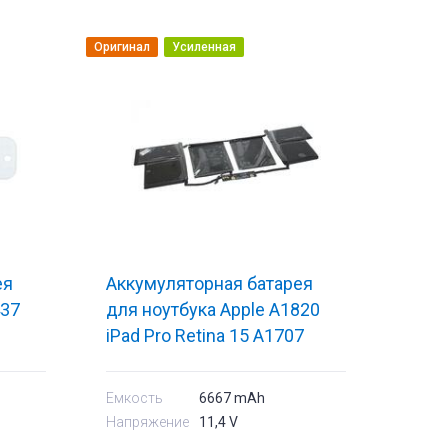
Оригинал
Усиленная
ея
Аккумуляторная батарея
437
для ноутбука Apple A1820
iPad Pro Retina 15 A1707
600mAh
11.4V Black 6667mAh Orig
Емкость
6667 mAh
Напряжение
11,4 V