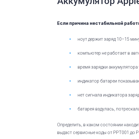
Аккумулятор Apple
Если причина нестабильной работы
ноут держит заряд 10–15 мин
компьютер не работает в ав
время зарядки аккумулятора 
индикатор батареи показывае
нет сигнала индикатора заряд
батарея вздулась, потрескал
Определить, в каком состоянии находи
выдаст сервисные коды от PPT001 до P