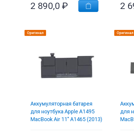
2 890,0
₽
2 6
Оригинал
Оригинал
Аккумуляторная батарея
Акку
для ноутбука Apple A1495
для н
MacBook Air 11" A1465 (2013)
MacBo
7.6V Black 5100mAh Orig
A1398