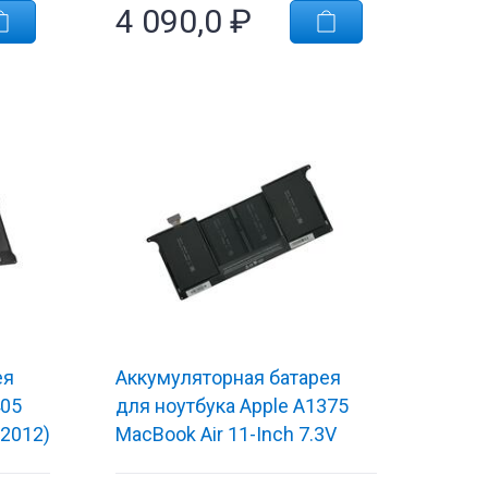
4 090,0
₽
ея
Аккумуляторная батарея
405
для ноутбука Apple A1375
(2012)
MacBook Air 11-Inch 7.3V
EM
Black 4680mAh