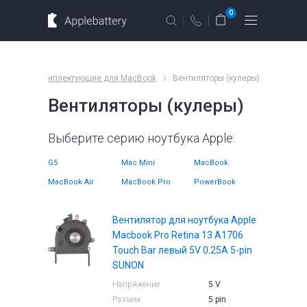
Для MacBook
Для смартфонов
0
Для планшетов
Москва
Санкт-Петербург
Комплектующие для MacBook
Вентиляторы (кулеры)
г. Москва, ул. Ткацкая, 5с3 (м.
Вентиляторы (кулеры)
Семеновская)
10 мин. ходьбы от ст.м. “Семеновская”
Введите название устройства, модель или серию
Выберите серию ноутбука Apple:
+7 495 414 28 79
G5
Mac Mini
MacBook
Обратный звонок
MacBook Air
MacBook Pro
PowerBook
Пн-Вс:
Вентилятор для ноутбука Apple
09.00 - 21.00
Macbook Pro Retina 13 A1706
оформление
заказов по
Touch Bar левый 5V 0.25A 5-pin
телефону
SUNON
е
Комплектующие
Напряжение
5 V
Разъем
5 pin