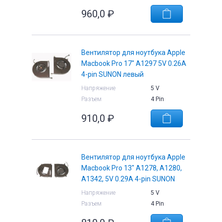
960,0
₽
Вентилятор для ноутбука Apple
е
Macbook Pro 17" A1297 5V 0.26A
4-pin SUNON левый
Напряжение
5 V
Разъем
4 Pin
910,0
₽
Вентилятор для ноутбука Apple
Macbook Pro 13" A1278, A1280,
A1342, 5V 0.29A 4-pin SUNON
Напряжение
5 V
Разъем
4 Pin