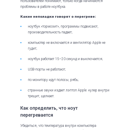
пользователей понимают, только когда начинаются
проблемы в работе ноутбука.
Какие неполадки говорят о перегреве:
ноутбук «тормозит», программы подвисают,
производительность падает;
компьютер не включается и вентилятор Apple не
гудит;
ноутбук работает 15–20 секунд и выключается;
USB-порты не работают;
по монитору идут полосы, рябь;
странные звуки издает лэптоп Apple: кулер внутри
трещит, щелкает.
Как определить, что ноут
перегревается
Убедиться, что температура внутри компьютера