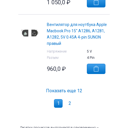
1 050,0
₽
Вентилятор для ноутбука Apple
Macbook Pro 15" A1286, A1281,
A1282, 5V 0.45A 4-pin SUNON
правый
Напряжение
5 V
Разъем
4 Pin
960,0
₽
Показать еще
12
1
2
Десятки процессов выполняются одновременно –