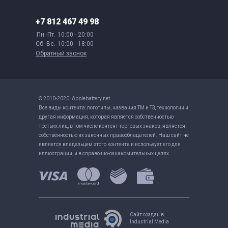
+7 812 467 49 98
Пн.-Пт.
10:00 - 20:00
Сб.-Вс.
10:00 - 18:00
Обратный звонок
© 2010-2020. Applebattery.net
Все виды контента: логотипы, названия ТМ и ТЗ, технологии и
другая информация, которая является собственностью
третьих лиц, в том числе контент торговых знаков, является
собственностью их законных правообладателей. Наш сайт не
является владельцем этого контента и использует его для
иллюстрации, и в справочно-ознакомительных целях.
Сайт создан в
Industrial Media