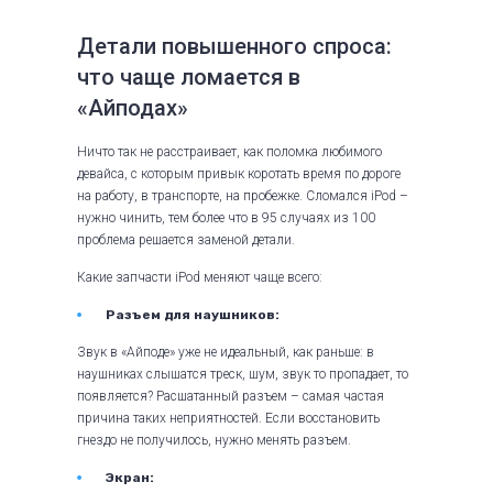
Детали повышенного спроса:
что чаще ломается в
«Айподах»
Ничто так не расстраивает, как поломка любимого
девайса, с которым привык коротать время по дороге
на работу, в транспорте, на пробежке. Сломался iPod –
нужно чинить, тем более что в 95 случаях из 100
проблема решается заменой детали.
Какие запчасти iPod меняют чаще всего:
Разъем для наушников:
Звук в «Айподе» уже не идеальный, как раньше: в
наушниках слышатся треск, шум, звук то пропадает, то
появляется? Расшатанный разъем – самая частая
причина таких неприятностей. Если восстановить
гнездо не получилось, нужно менять разъем.
Экран: