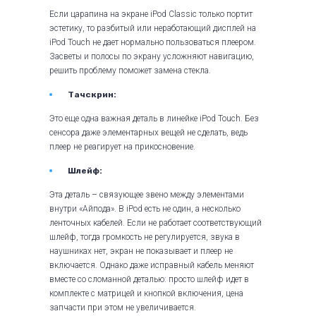
Если царапина на экране iPod Classic только портит
эстетику, то разбитый или неработающий дисплей на
iPod Touch не дает нормально пользоваться плеером.
Засветы и полосы по экрану усложняют навигацию,
решить проблему поможет замена стекла.
Тачскрин:
Это еще одна важная деталь в линейке iPod Touch. Без
сенсора даже элементарных вещей не сделать, ведь
плеер не реагирует на прикосновение.
Шлейф:
Эта деталь – связующее звено между элементами
внутри «Айпода». В iPod есть не один, а несколько
ленточных кабелей. Если не работает соответствующий
шлейф, тогда громкость не регулируется, звука в
наушниках нет, экран не показывает и плеер не
включается. Однако даже исправный кабель меняют
вместе со сломанной деталью: просто шлейф идет в
комплекте с матрицей и кнопкой включения, цена
запчасти при этом не увеличивается.