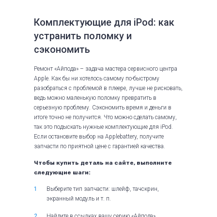
Комплектующие для iPod: как
устранить поломку и
сэкономить
Ремонт «Айпода» – задача мастера сервисного центра
Apple. Как бы ни хотелось самому по-быстрому
разобраться с проблемой в плеере, лучше не рисковать,
ведь можно маленькую поломку превратить в
серьезную проблему. Сэкономить время и деньги в
итоге точно не получится. Что можно сделать самому,
так это подыскать нужные комплектующие для iPod.
Если остановите выбор на Applebattery, получите
запчасти по приятной цене с гарантией качества.
Чтобы купить деталь на сайте, выполните
следующие шаги:
Выберите тип запчасти: шлейф, тачскрин,
экранный модуль и т. п.
Найдите в ссылках вашу серию «Айпода».