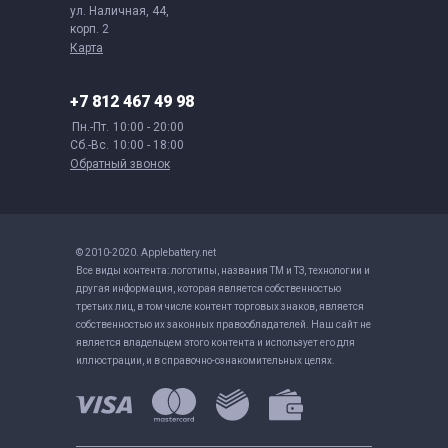
ул. Наличная, 44,
корп. 2
Карта
+7 812 467 49 98
Пн.-Пт.
10:00 - 20:00
Сб.-Вс.
10:00 - 18:00
Обратный звонок
© 2010-2020. Applebattery.net
Все виды контента: логотипы, названия ТМ и ТЗ, технологии и
другая информация, которая является собственностью
третьих лиц, в том числе контент торговых знаков, является
собственностью их законных правообладателей. Наш сайт не
является владельцем этого контента и использует его для
иллюстрации, и в справочно-ознакомительных целях.