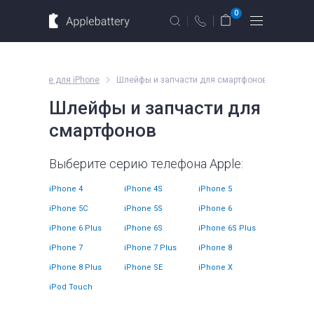
Для MacBook
Для смартфонов
0
Для планшетов
Москва
Санкт-Петербург
мплектующие для iPhone
Шлейфы и запчасти для смартфонов
г. Москва, ул. Ткацкая, 5с3 (м.
Шлейфы и запчасти для
Семеновская)
смартфонов
10 мин. ходьбы от ст.м. “Семеновская”
Введите название устройства, модель или серию
+7 495 414 28 79
Выберите серию телефона Apple:
Обратный звонок
iPhone 4
iPhone 4S
iPhone 5
iPhone 5C
iPhone 5S
iPhone 6
Пн-Вс:
iPhone 6 Plus
09.00 - 21.00
iPhone 6S
iPhone 6S Plus
оформление
iPhone 7
iPhone 7 Plus
iPhone 8
заказов по
телефону
iPhone 8 Plus
iPhone SE
iPhone X
е
Комплектующие
iPod Touch