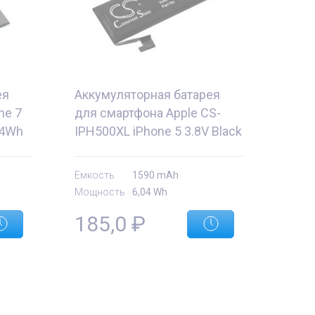
ея
Аккумуляторная батарея
ne 7
для смартфона Apple CS-
.4Wh
IPH500XL iPhone 5 3.8V Black
1590mAh 6.04Wh
Емкость
1590 mAh
Мощность
6,04 Wh
185,0
₽