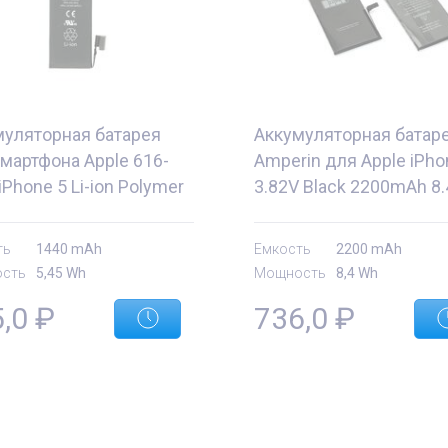
муляторная батарея
Аккумуляторная батар
мартфона Apple 616-
Amperin для Apple iPho
iPhone 5 Li-ion Polymer
3.82V Black 2200mAh 8
ry 3.8V Black 1440mAh
Wh
ть
1440 mAh
Емкость
2200 mAh
сть
5,45 Wh
Мощность
8,4 Wh
5,0
₽
736,0
₽
е
Комплектующие