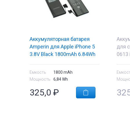
Аккумуляторная батарея
Акку
Amperin для Apple iPhone 5
для с
3.8V Black 1800mAh 6.84Wh
0613 
Batte
5.45
Емкость
1800 mAh
Емкос
Мощность
6,84 Wh
Мощно
325,0
₽
32
тующие
Комплектующи