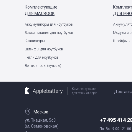
Комплектующие
Комплек
ДЛЯ MACBOOK
ДЛЯ IPH
Аккумуляторы для ноутбуков
Аккумулят
Блоки питания для ноутбуков
Модули и 
Клавиатуры
Шлейфы и 
Шлейфы для ноутбуков
Петли для ноутбуков
Вентиляторы (кулеры)
Комплектующие
Доставк
для техники Apple
Москва
+7 495 414 2
ул. Ткацкая, 5с3
(м. Семеновская)
Пн.-Вс.
9:00 - 21:00