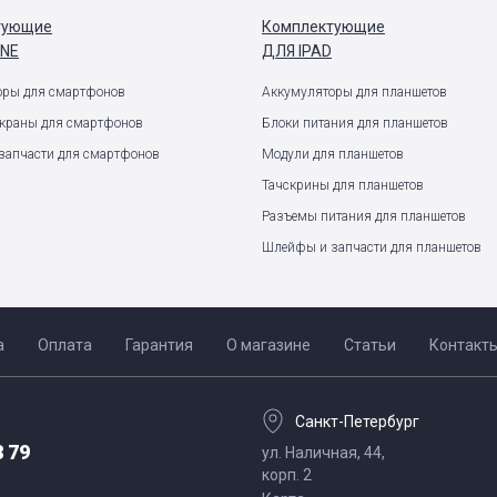
тующие
Комплектующие
ONE
ДЛЯ IPAD
оры для смартфонов
Аккумуляторы для планшетов
экраны для смартфонов
Блоки питания для планшетов
запчасти для смартфонов
Модули для планшетов
Тачскрины для планшетов
Разъемы питания для планшетов
Шлейфы и запчасти для планшетов
а
Оплата
Гарантия
О магазине
Статьи
Контакт
Санкт-Петербург
8 79
ул. Наличная, 44,
корп. 2