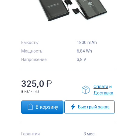
е
Емкость:
1800 mAh
Мощность:
6,84 Wh
Напряжение:
3,8 V
325,0
₽
Оплата
и
в наличии
Доставка
Быстрый заказ
Гарантия
3 мес.