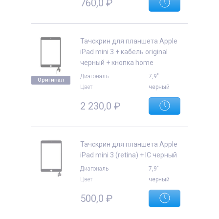
760,0
₽
Тачскрин для планшета Apple
iPad mini 3 + кабель original
черный + кнопка home
Диагональ
7,9"
Оригинал
Цвет
черный
2 230,0
₽
Тачскрин для планшета Apple
iPad mini 3 (retina) + IC черный
Диагональ
7,9"
Цвет
черный
500,0
₽