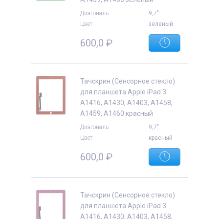
Диагональ
9,7"
Цвет
зеленый
600,0
₽
е
Тачскрин (Сенсорное стекло)
для планшета Apple iPad 3
A1416, A1430, A1403, A1458,
A1459, A1460 красный
Диагональ
9,7"
Цвет
красный
600,0
₽
Тачскрин (Сенсорное стекло)
для планшета Apple iPad 3
A1416, A1430, A1403, A1458,