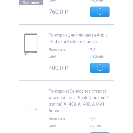
Цвет
черный
Оригинал
760,0
₽
Тачскрин для планшета Apple
е
iPad mini 2 retina черный
Диагональ
7,9"
Цвет
черный
400,0
₽
Тачскрин (Сенсорное стекло)
для планшета Apple Ipad mini 2
(retina) A1489, A1490, A1491
белое
Диагональ
7,9"
Цвет
белый