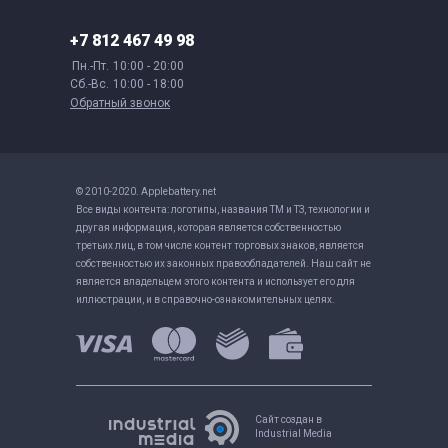
+7 812 467 49 98
Пн.-Пт.
10:00 - 20:00
Сб.-Вс.
10:00 - 18:00
Обратный звонок
© 2010-2020. Applebattery.net
Все виды контента: логотипы, названия ТМ и ТЗ, технологии и
другая информация, которая является собственностью
третьих лиц, в том числе контент торговых знаков, является
собственностью их законных правообладателей. Наш сайт не
является владельцем этого контента и использует его для
иллюстрации, и в справочно-ознакомительных целях.
Сайт создан в
Industrial Media