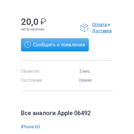
20,0
₽
Оплата
и
нет в наличии
Доставка
е
Сообщить о появлении
Гарантия
3 мес.
Состояние
Новая
Все аналоги Apple 06492
iPhone 6S