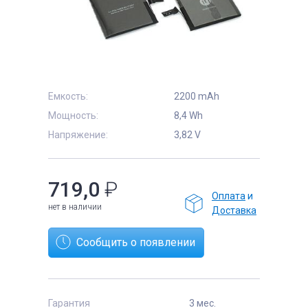
е
Емкость:
2200 mAh
Мощность:
8,4 Wh
Напряжение:
3,82 V
719,0
₽
Оплата
и
нет в наличии
Доставка
Сообщить о появлении
Гарантия
3 мес.