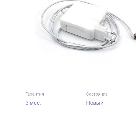
Гарантия
Состояние
3 мес.
Новый
тующие
Комплектующи