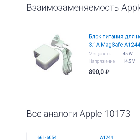
Взаимозаменяемость Appl
Блок питания для н
3.1A MagSafe A124
Мощность
45 W
Напряжение
14,5 V
890,0
₽
Все аналоги Apple 10173
661-6054
A1244