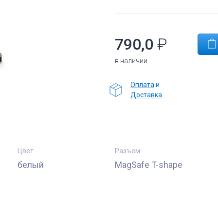
790,0
₽
в наличии
Оплата
и
Доставка
Цвет
Разъем
белый
MagSafe T-shape
е
Комплектующие