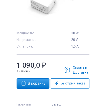
е
Мощность:
30 W
Напряжение:
20 V
Сила тока:
1,5 А
1 090,0
₽
Оплата
и
в наличии
Доставка
Быстрый заказ
Гарантия
3 мес.