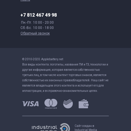
+7 812 467 49 98
Пн.-Пт.
10:00 - 20:00
Сб.-Вс.
10:00 - 18:00
Обратный звонок
© 2010-2020. Applebattery.net
Все виды контента: логотипы, названия ТМ и ТЗ, технологии и
другая информация, которая является собственностью
третьих лиц, в том числе контент торговых знаков, является
собственностью их законных правообладателей. Наш сайт не
является владельцем этого контента и использует его для
иллюстрации, и в справочно-ознакомительных целях.
Сайт создан в
Industrial Media