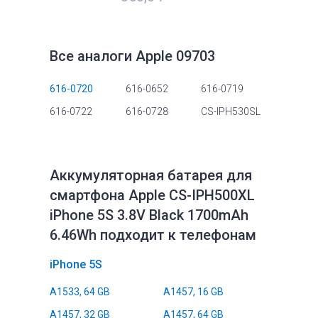
Все аналоги Apple 09703
616-0720
616-0652
616-0719
616-0722
616-0728
CS-IPH530SL
Аккумуляторная батарея для
смартфона Apple CS-IPH500XL
iPhone 5S 3.8V Black 1700mAh
6.46Wh подходит к телефонам
iPhone 5S
A1533, 64 GB
A1457, 16 GB
A1457, 32 GB
A1457, 64 GB