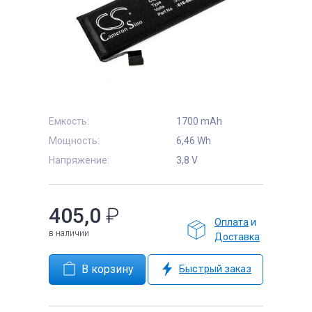
е
Емкость:
1700 mAh
Мощность:
6,46 Wh
Напряжение:
3,8 V
405,0
₽
Оплата
и
в наличии
Доставка
Быстрый заказ