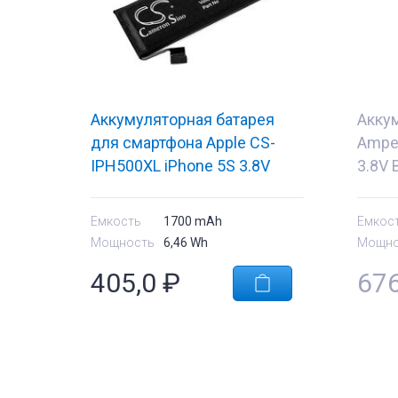
Аккумуляторная батарея
Акку
для смартфона Apple CS-
Amper
IPH500XL iPhone 5S 3.8V
3.8V 
Black 1700mAh 6.46Wh
Емкость
1700 mAh
Емкос
Мощность
6,46 Wh
Мощно
405,0
₽
67
тующие
Комплектующи