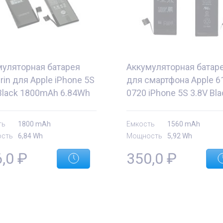
муляторная батарея
Аккумуляторная батар
in для Apple iPhone 5S
для смартфона Apple 6
Black 1800mAh 6.84Wh
0720 iPhone 5S 3.8V Bla
1560mAh 5.92Wh
ть
1800 mAh
Емкость
1560 mAh
сть
6,84 Wh
Мощность
5,92 Wh
6,0
₽
350,0
₽
е
Комплектующие