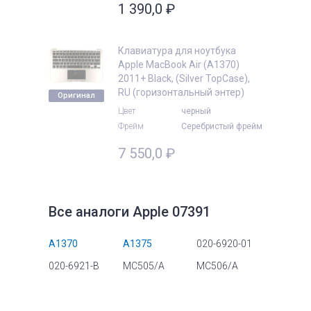
1 390,0
₽
Клавиатура для ноутбука
Apple MacBook Air (A1370)
2011+ Black, (Silver TopCase),
RU (горизонтальный энтер)
Оригинал
Цвет
черный
Фрейм
Серебристый фрейм
7 550,0
₽
Все аналоги Apple 07391
A1370
A1375
020-6920-01
020-6921-B
MC505/A
MC506/A