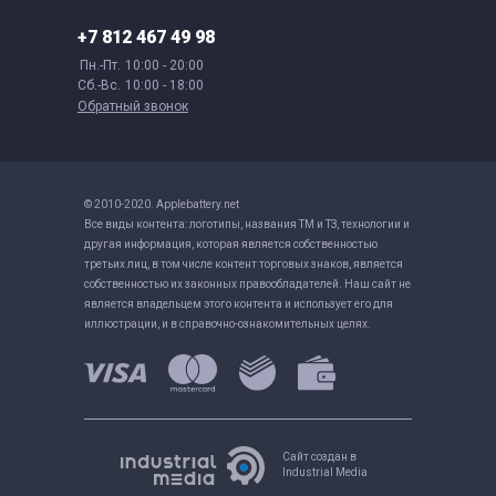
+7 812 467 49 98
Пн.-Пт.
10:00 - 20:00
Сб.-Вс.
10:00 - 18:00
Обратный звонок
© 2010-2020. Applebattery.net
Все виды контента: логотипы, названия ТМ и ТЗ, технологии и
другая информация, которая является собственностью
третьих лиц, в том числе контент торговых знаков, является
собственностью их законных правообладателей. Наш сайт не
является владельцем этого контента и использует его для
иллюстрации, и в справочно-ознакомительных целях.
Сайт создан в
Industrial Media