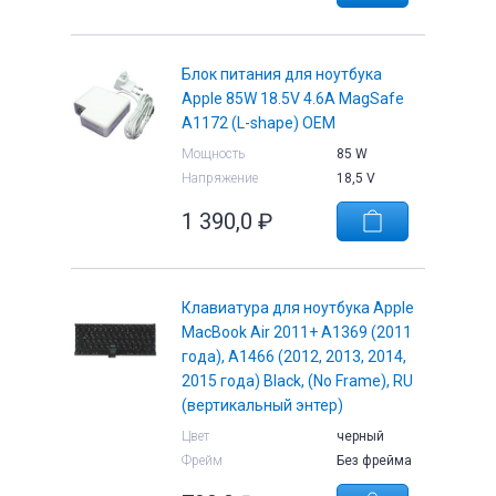
Блок питания для ноутбука
Apple 85W 18.5V 4.6A MagSafe
A1172 (L-shape) OEM
Мощность
85 W
Напряжение
18,5 V
1 390,0
₽
Клавиатура для ноутбука Apple
MacBook Air 2011+ A1369 (2011
года), A1466 (2012, 2013, 2014,
2015 года) Black, (No Frame), RU
(вертикальный энтер)
Цвет
черный
Фрейм
Без фрейма