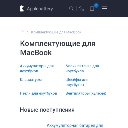
Для MacBook
Для смартфонов
0
Для планшетов
Москва
Санкт-Петербург
Комплектующие для MacBook
Комплектующие для
г. Москва, ул. Ткацкая, 5с3 (м.
Семеновская)
MacBook
10 мин. ходьбы от ст.м. “Семеновская”
Введите название устройства, модель или серию
+7 495 414 28 79
Аккумуляторы для
Блоки питания для
ноутбуков
ноутбуков
Обратный звонок
Клавиатуры
Шлейфы для
ноутбуков
Пн-Вс:
Петли для ноутбуков
09.00 - 21.00
Вентиляторы (кулеры)
оформление
заказов по
телефону
Новые поступления
е
Комплектующие
Аккумуляторная батарея для