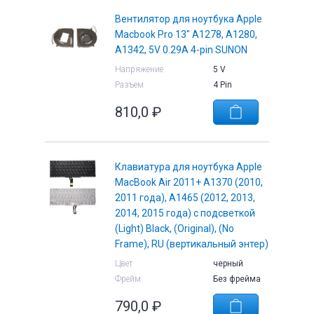
Вентилятор для ноутбука Apple
Macbook Pro 13" A1278, A1280,
A1342, 5V 0.29A 4-pin SUNON
Напряжение
5 V
Разъем
4 Pin
810,0
₽
Клавиатура для ноутбука Apple
MacBook Air 2011+ A1370 (2010,
2011 года), A1465 (2012, 2013,
2014, 2015 года) с подсветкой
(Light) Black, (Original), (No
Frame), RU (вертикальный энтер)
Цвет
черный
Фрейм
Без фрейма
790,0
₽