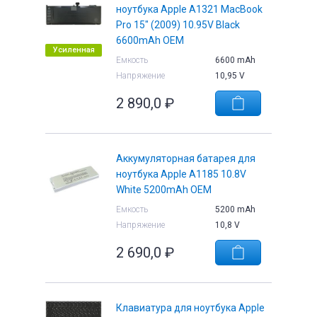
ноутбука Apple A1321 MacBook
Pro 15" (2009) 10.95V Black
6600mAh OEM
Усиленная
Емкость
6600 mAh
Напряжение
10,95 V
е
2 890,0
₽
Аккумуляторная батарея для
ноутбука Apple A1185 10.8V
White 5200mAh OEM
Емкость
5200 mAh
Напряжение
10,8 V
2 690,0
₽
Клавиатура для ноутбука Apple