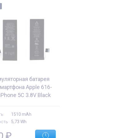
муляторная батарея
мартфона Apple 616-
iPhone 5C 3.8V Black
mAh 5.73Wh
ть
1510 mAh
сть
5,73 Wh
е
Комплектующие
,0
₽