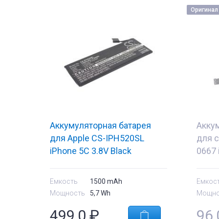
Оригинал
Аккумуляторная батарея
Акку
для Apple CS-IPH520SL
для с
iPhone 5C 3.8V Black
0667 
1500mAh 5.70Wh
1510
Емкость
1500 mAh
Емкос
Мощность
5,7 Wh
Мощно
тующие
Комплектующи
499,0
₽
96