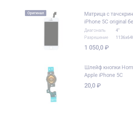
Матрица с тачскрин
Оригинал
iPhone 5C original 
Диагональ
4"
Разрешение
1136x64
1 050,0
₽
Шлейф кнопки Home
Apple iPhone 5C
20,0
₽