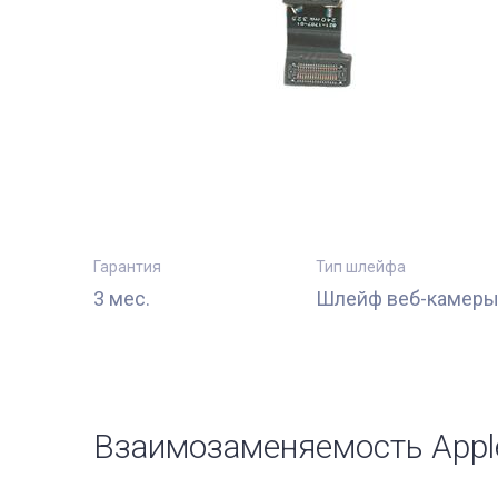
Гарантия
Тип шлейфа
3 мес.
Шлейф веб-камер
Взаимозаменяемость Appl
тующие
Комплектующи