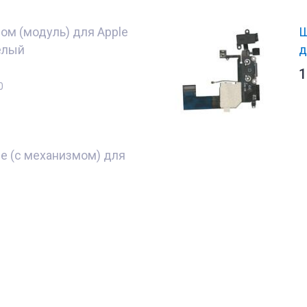
ом (модуль) для Apple
Ш
белый
д
1
0
 (с механизмом) для