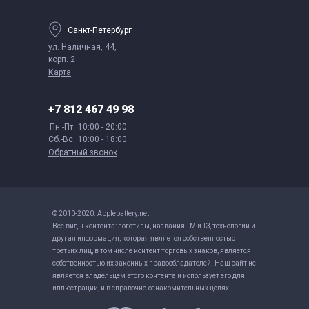
Санкт-Петербург
ул. Наличная, 44,
корп. 2
Карта
+7 812 467 49 98
Пн.-Пт.
10:00 - 20:00
Сб.-Вс.
10:00 - 18:00
Обратный звонок
© 2010-2020. Applebattery.net
Все виды контента: логотипы, названия ТМ и ТЗ, технологии и
другая информация, которая является собственностью
третьих лиц, в том числе контент торговых знаков, является
собственностью их законных правообладателей. Наш сайт не
является владельцем этого контента и использует его для
иллюстрации, и в справочно-ознакомительных целях.