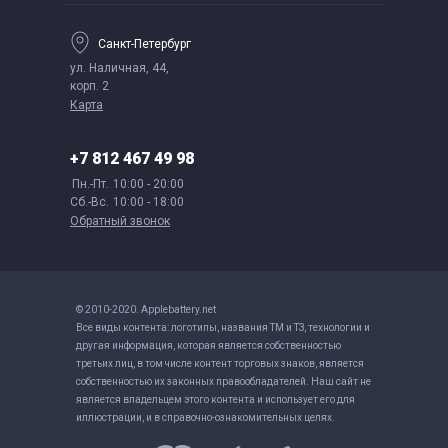
Санкт-Петербург
ул. Наличная, 44,
корп. 2
Карта
+7 812 467 49 98
Пн.-Пт.
10:00 - 20:00
Сб.-Вс.
10:00 - 18:00
Обратный звонок
© 2010-2020. Applebattery.net
Все виды контента: логотипы, названия ТМ и ТЗ, технологии и
другая информация, которая является собственностью
третьих лиц, в том числе контент торговых знаков, является
собственностью их законных правообладателей. Наш сайт не
является владельцем этого контента и использует его для
иллюстрации, и в справочно-ознакомительных целях.