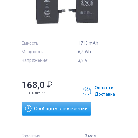
е
Емкость:
1715 mAh
Мощность:
6,5 Wh
Напряжение:
3,8 V
168,0
₽
Оплата
и
нет в наличии
Доставка
Сообщить о появлении
Гарантия
3 мес.