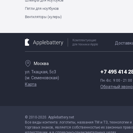
Шлейфы для ноутбуков
Петли для ноутбуков
Вентиляторы (кулеры)
Комплектующие
Доставк
для техники Apple
Москва
+7 495 414 2
ул. Ткацкая, 5с3
(м. Семеновская)
Пн.-Вс.
9:00 - 21:00
Карта
Обратный звоно
© 2010-2020. Applebattery.net
Все виды контента: логотипы, названия ТМ и ТЗ, технологии и
торговых знаков, является собственностью их законных право
иллюстрации, и в справочно-ознакомительных целях.