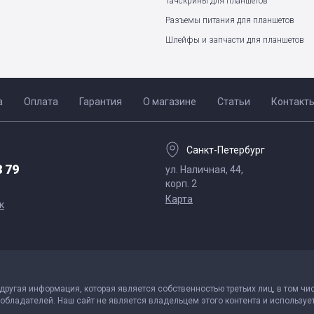
Тачскрины для планшетов
Разъемы питания для планшетов
Шлейфы и запчасти для планшетов
а
Оплата
Гарантия
О магазине
Статьи
Контакт
Санкт-Петербург
8 79
ул. Наличная, 44,
корп. 2
Карта
к
 другая информация, которая является собственностью третьих лиц, в том чи
обладателей. Наш сайт не является владельцем этого контента и использует