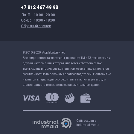
+7 812 467 49 98
Пн.-Пт.
10:00 - 20:00
Сб.-Вс.
10:00 - 18:00
Обратный звонок
© 2010-2020. Applebattery.net
Все виды контента: логотипы, названия ТМ и ТЗ, технологии и
другая информация, которая является собственностью
третьих лиц, в том числе контент торговых знаков, является
собственностью их законных правообладателей. Наш сайт не
является владельцем этого контента и использует его для
иллюстрации, и в справочно-ознакомительных целях.
Сайт создан в
Industrial Media