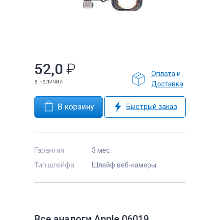
е
52,0
₽
Оплата
и
в наличии
Доставка
Быстрый заказ
Гарантия
3 мес.
Тип шлейфа
Шлейф веб-камеры
Все аналоги Apple 06019