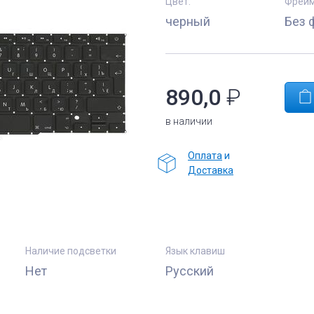
Цвет:
Фрейм
черный
Без 
890,0
₽
в наличии
Оплата
и
Доставка
Наличие подсветки
Язык клавиш
Нет
Русский
е
Комплектующие