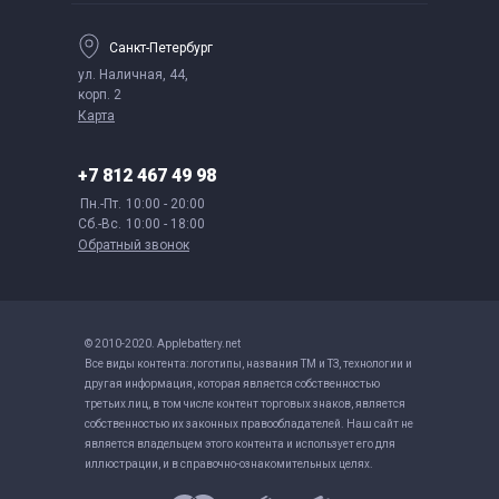
Санкт-Петербург
ул. Наличная, 44,
корп. 2
Карта
+7 812 467 49 98
Пн.-Пт.
10:00 - 20:00
Сб.-Вс.
10:00 - 18:00
Обратный звонок
© 2010-2020. Applebattery.net
Все виды контента: логотипы, названия ТМ и ТЗ, технологии и
другая информация, которая является собственностью
третьих лиц, в том числе контент торговых знаков, является
собственностью их законных правообладателей. Наш сайт не
является владельцем этого контента и использует его для
иллюстрации, и в справочно-ознакомительных целях.