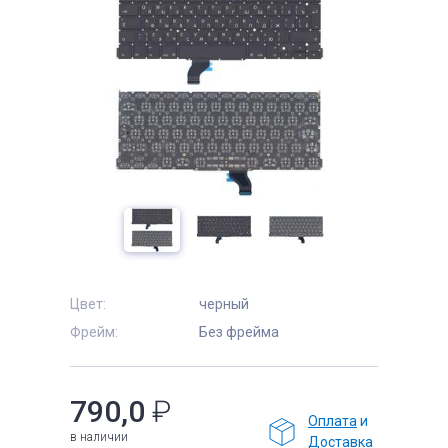
е
Цвет:
черный
Фрейм:
Без фрейма
790,0
₽
Оплата
и
в наличии
Доставка