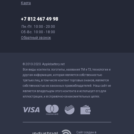
Карта
+7 812 467 49 98
Пн.-Пт.
10:00 - 20:00
Сб.-Вс.
10:00 - 18:00
Обратный звонок
© 2010-2020. Applebattery.net
Все виды контента: логотипы, названия ТМ и ТЗ, технологии и
другая информация, которая является собственностью
третьих лиц, в том числе контент торговых знаков, является
собственностью их законных правообладателей. Наш сайт не
является владельцем этого контента и использует его для
иллюстрации, и в справочно-ознакомительных целях.
Сайт создан в