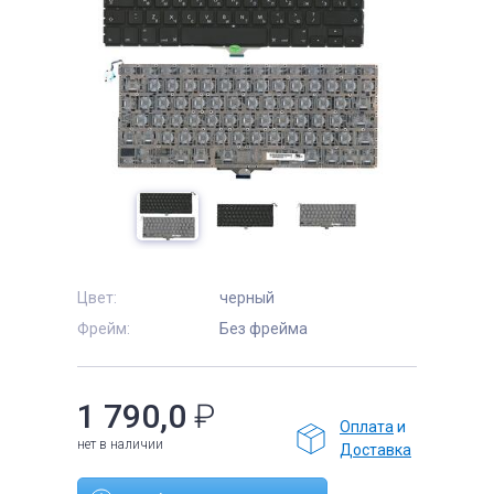
е
Цвет:
черный
Фрейм:
Без фрейма
1 790,0
₽
Оплата
и
нет в наличии
Доставка