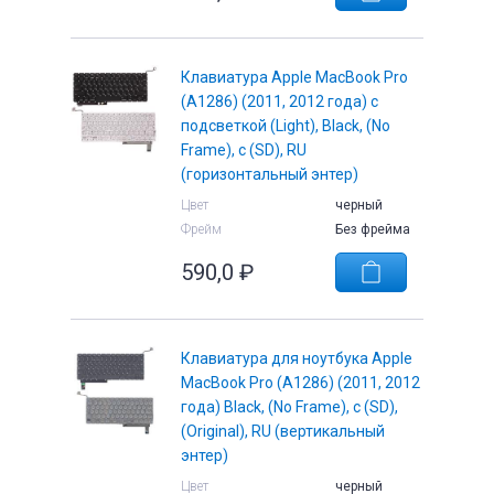
Клавиатура Apple MacBook Pro
(A1286) (2011, 2012 года) с
подсветкой (Light), Black, (No
е
Frame), с (SD), RU
(горизонтальный энтер)
Цвет
черный
Фрейм
Без фрейма
590,0
₽
Клавиатура для ноутбука Apple
MacBook Pro (A1286) (2011, 2012
года) Black, (No Frame), с (SD),
(Original), RU (вертикальный
энтер)
Цвет
черный