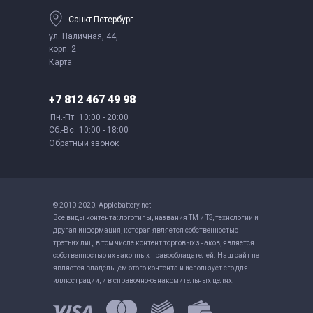
Санкт-Петербург
ул. Наличная, 44,
корп. 2
Карта
+7 812 467 49 98
Пн.-Пт.
10:00 - 20:00
Сб.-Вс.
10:00 - 18:00
Обратный звонок
© 2010-2020. Applebattery.net
Все виды контента: логотипы, названия ТМ и ТЗ, технологии и
другая информация, которая является собственностью
третьих лиц, в том числе контент торговых знаков, является
собственностью их законных правообладателей. Наш сайт не
является владельцем этого контента и использует его для
иллюстрации, и в справочно-ознакомительных целях.