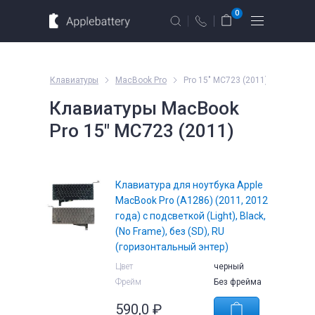
Для MacBook
Для смартфонов
0
Для планшетов
Москва
Санкт-Петербург
MacBook
Клавиатуры
MacBook Pro
Pro 15" MC723 (2011)
г. Москва, ул. Ткацкая, 5с3 (м.
Клавиатуры MacBook
Семеновская)
Pro 15" MC723 (2011)
10 мин. ходьбы от ст.м. “Семеновская”
Введите название устройства, модель или серию
+7 495 414 28 79
Обратный звонок
Клавиатура для ноутбука Apple
MacBook Pro (A1286) (2011, 2012
года) с подсветкой (Light), Black,
Пн-Вс:
09.00 - 21.00
(No Frame), без (SD), RU
оформление
(горизонтальный энтер)
заказов по
телефону
Цвет
черный
Фрейм
Без фрейма
е
Комплектующие
590,0
₽