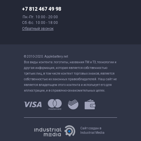
+7 812 467 49 98
Пн.-Пт.
10:00 - 20:00
Сб.-Вс.
10:00 - 18:00
Обратный звонок
© 2010-2020. Applebattery.net
Все виды контента: логотипы, названия ТМ и ТЗ, технологии и
другая информация, которая является собственностью
третьих лиц, в том числе контент торговых знаков, является
собственностью их законных правообладателей. Наш сайт не
является владельцем этого контента и использует его для
иллюстрации, и в справочно-ознакомительных целях.
Сайт создан в
Industrial Media