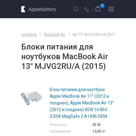
Для MacBook
Для смартфонов
0
Для планшетов
Москва
Санкт-Петербург
итания для ноутбуков
MacBook Air
Air 13" MJVG2RU/A (2015)
г. Москва, ул. Ткацкая, 5с3 (м.
Блоки питания для
Семеновская)
ноутбуков MacBook Air
10 мин. ходьбы от ст.м. “Семеновская”
Введите название устройства, модель или серию
13" MJVG2RU/A (2015)
+7 495 414 28 79
Обратный звонок
Блок питания для ноутбука
Пн-Вс:
Apple MacBook Air 11" (2012 и
09.00 - 21.00
позднее), Apple MacBook Air 13"
оформление
заказов по
(2012 и позднее) 45W 14.85V
телефону
3.05A MagSafe 2 A1436 OEM
е
Комплектующие
Мощность
45 W
Напряжение
14,85 V