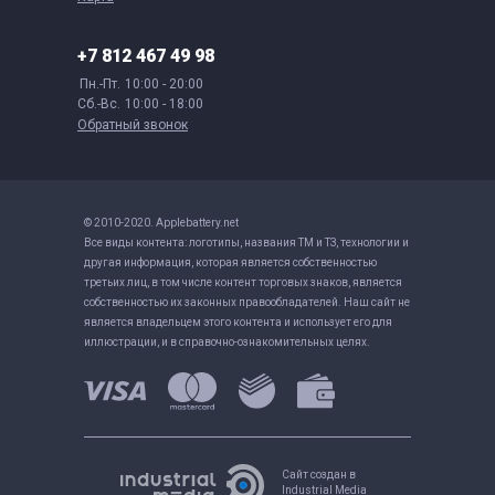
+7 812 467 49 98
Пн.-Пт.
10:00 - 20:00
Сб.-Вс.
10:00 - 18:00
Обратный звонок
© 2010-2020. Applebattery.net
Все виды контента: логотипы, названия ТМ и ТЗ, технологии и
другая информация, которая является собственностью
третьих лиц, в том числе контент торговых знаков, является
собственностью их законных правообладателей. Наш сайт не
является владельцем этого контента и использует его для
иллюстрации, и в справочно-ознакомительных целях.
Сайт создан в
Industrial Media