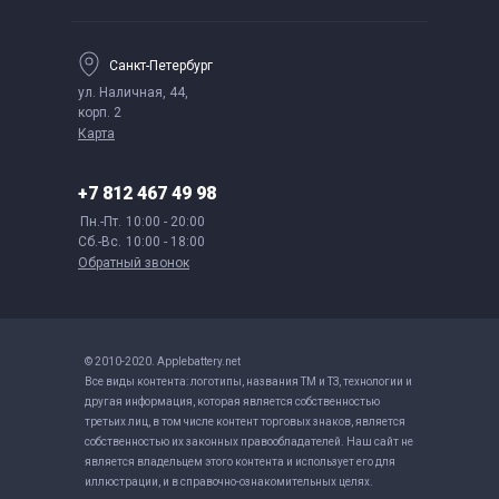
Санкт-Петербург
ул. Наличная, 44,
корп. 2
Карта
+7 812 467 49 98
Пн.-Пт.
10:00 - 20:00
Сб.-Вс.
10:00 - 18:00
Обратный звонок
© 2010-2020. Applebattery.net
Все виды контента: логотипы, названия ТМ и ТЗ, технологии и
другая информация, которая является собственностью
третьих лиц, в том числе контент торговых знаков, является
собственностью их законных правообладателей. Наш сайт не
является владельцем этого контента и использует его для
иллюстрации, и в справочно-ознакомительных целях.