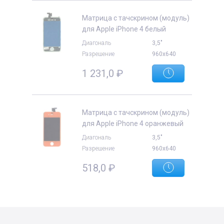
Матрица с тачскрином (модуль)
для Apple iPhone 4 белый
Диагональ
3,5"
Разрешение
960x640
е
1 231,0
₽
Матрица с тачскрином (модуль)
для Apple iPhone 4 оранжевый
Диагональ
3,5"
Разрешение
960x640
518,0
₽