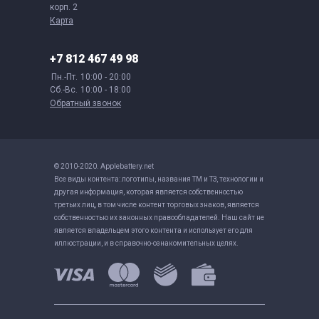
корп. 2
Карта
+7 812 467 49 98
Пн.-Пт.
10:00 - 20:00
Сб.-Вс.
10:00 - 18:00
Обратный звонок
© 2010-2020. Applebattery.net
Все виды контента: логотипы, названия ТМ и ТЗ, технологии и
другая информация, которая является собственностью
третьих лиц, в том числе контент торговых знаков, является
собственностью их законных правообладателей. Наш сайт не
является владельцем этого контента и использует его для
иллюстрации, и в справочно-ознакомительных целях.