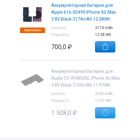
Аккумуляторная батарея для
Apple 616-00499 iPhone XS Max
3.8V Black 3174mAh 12.08Wh
Емкость
3174 mAh
Оригинал
Мощность
12.08 Wh
е
700,0
₽
Аккумуляторная батарея для
Apple CS-IPH850SL iPhone Xs Max
3.8V Black 3150mAh 11.97Wh
Емкость
3150 mAh
Мощность
11,97 Wh
1 508,0
₽