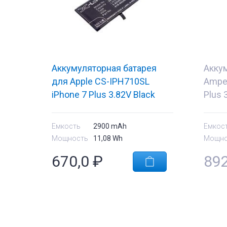
Аккумуляторная батарея
Акку
для Apple CS-IPH710SL
Amper
iPhone 7 Plus 3.82V Black
Plus 
2900mAh 11.08Wh
13.0
Емкость
2900 mAh
Емкос
Мощность
11,08 Wh
Мощно
670,0
₽
89
тующие
Комплектующи