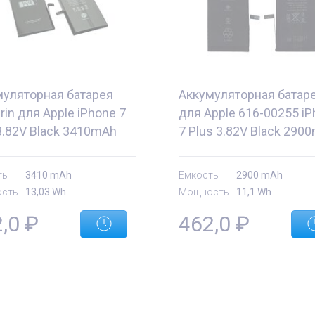
муляторная батарея
Аккумуляторная батар
in для Apple iPhone 7
для Apple 616-00255 i
3.82V Black 3410mAh
7 Plus 3.82V Black 290
3Wh
11.1Wh
ть
3410 mAh
Емкость
2900 mAh
сть
13,03 Wh
Мощность
11,1 Wh
2,0
₽
462,0
₽
е
Комплектующие