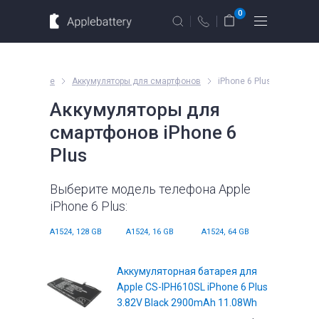
Для MacBook
Для смартфонов
0
Для планшетов
Москва
Санкт-Петербург
е для iPhone
Аккумуляторы для смартфонов
iPhone 6 Plus
г. Москва, ул. Ткацкая, 5с3 (м.
Аккумуляторы для
Семеновская)
смартфонов iPhone 6
10 мин. ходьбы от ст.м. “Семеновская”
Введите название устройства, модель или серию
Plus
+7 495 414 28 79
Обратный звонок
Выберите модель телефона Apple
iPhone 6 Plus:
Пн-Вс:
A1524, 128 GB
09.00 - 21.00
A1524, 16 GB
A1524, 64 GB
оформление
заказов по
телефону
Аккумуляторная батарея для
Apple CS-IPH610SL iPhone 6 Plus
е
Комплектующие
3.82V Black 2900mAh 11.08Wh