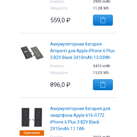
Емкость
2900 mAh
Мощность
11,08 Wh
559,0
₽
е
Аккумуляторная батарея
Amperin для Apple iPhone 6 Plus
3.82V Black 3410mAh 13.03Wh
Емкость
3410 mAh
Мощность
13,03 Wh
896,0
₽
Аккумуляторная батарея для
смартфона Apple 616-0772
iPhone 6 Plus 3.82V Black
2915mAh 11.1Wh
Оригинал