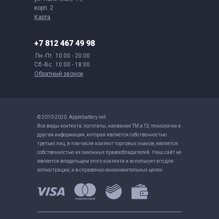
корп. 2
Карта
+7 812 467 49 98
Пн.-Пт.
10:00 - 20:00
Сб.-Вс.
10:00 - 18:00
Обратный звонок
© 2010-2020. Applebattery.net
Все виды контента: логотипы, названия ТМ и ТЗ, технологии и
другая информация, которая является собственностью
третьих лиц, в том числе контент торговых знаков, является
собственностью их законных правообладателей. Наш сайт не
является владельцем этого контента и использует его для
иллюстрации, и в справочно-ознакомительных целях.