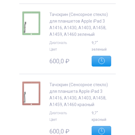
Тачскрин (Сенсорное стекло)
для планшетов Apple iPad 3
A1416, A1430, A1403, A1458,
A1459, A1460 зеленый
е
Диагональ
9,7"
Цвет
зеленый
600,0
₽
Тачскрин (Сенсорное стекло)
для планшета Apple iPad 3
A1416, A1430, A1403, A1458,
A1459, A1460 красный
Диагональ
9,7"
Цвет
красный
600,0
₽