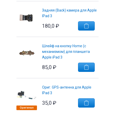
Задняя (Back) камера для Apple
IPad 3
180,0
₽
е
Шлейф на кнопку Home (с
механизмом) для планшета
Apple iPad 3
85,0
₽
Ориг. GPS-антенна для Apple
IPad 3
35,0
₽
Оригинал