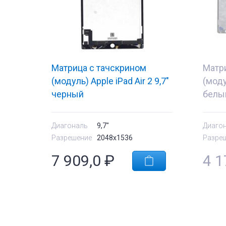
Матрица с тачскрином
Матр
(модуль) Apple iPad Air 2 9,7"
(моду
черный
белы
Диагональ
9,7"
Диаго
Разрешение
2048x1536
Разре
7 909,0
₽
4 1
тующие
Комплектующи