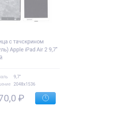
ица с тачскрином
ль) Apple iPad Air 2 9,7"
й
наль
9,7"
шение
2048x1536
70,0
₽
е
Комплектующие